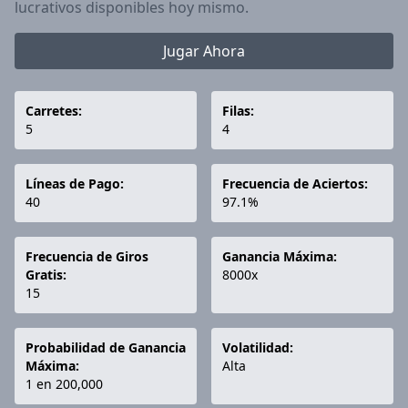
lucrativos disponibles hoy mismo.
Jugar Ahora
Carretes:
Filas:
5
4
Líneas de Pago:
Frecuencia de Aciertos:
40
97.1%
Frecuencia de Giros
Ganancia Máxima:
Gratis:
8000x
15
Probabilidad de Ganancia
Volatilidad:
Máxima:
Alta
1 en 200,000