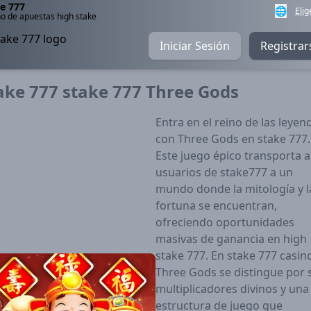
e 777
🌐
Elig
o de apuestas high stake
Iniciar Sesión
Registrar
ake 777 stake 777 Three Gods
Entra en el reino de las leyen
con Three Gods en stake 777.
Este juego épico transporta a
usuarios de stake777 a un
mundo donde la mitología y l
fortuna se encuentran,
ofreciendo oportunidades
masivas de ganancia en high
stake 777. En stake 777 casin
Three Gods se distingue por 
multiplicadores divinos y una
estructura de juego que