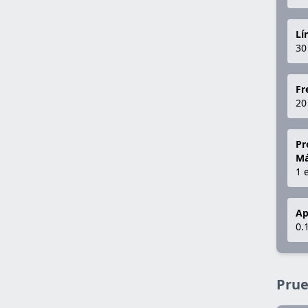
Lí
30
Fr
20
Pr
Má
1 
Ap
0.
Prue