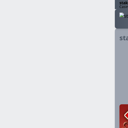
stak
Casin
st