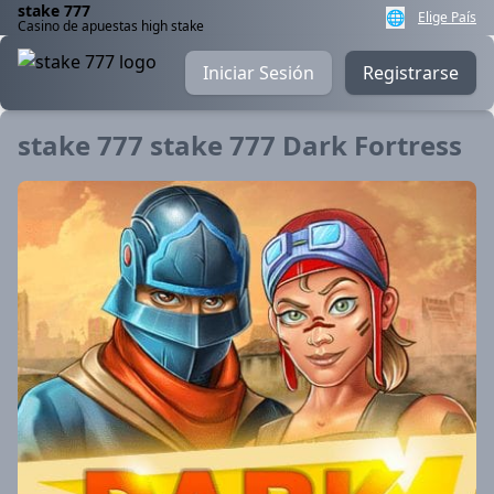
stake 777
🌐
Elige País
Casino de apuestas high stake
Iniciar Sesión
Registrarse
stake 777 stake 777 Dark Fortress