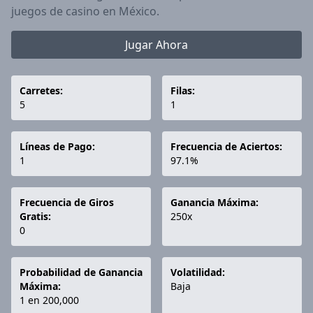
juegos de casino en México.
Jugar Ahora
Carretes:
Filas:
5
1
Líneas de Pago:
Frecuencia de Aciertos:
1
97.1%
Frecuencia de Giros
Ganancia Máxima:
Gratis:
250x
0
Probabilidad de Ganancia
Volatilidad:
Máxima:
Baja
1 en 200,000