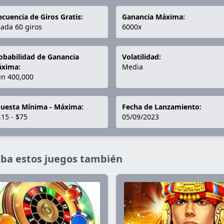
ecuencia de Giros Gratis:
Ganancia Máxima:
cada 60 giros
6000x
obabilidad de Ganancia
Volatilidad:
xima:
Media
en 400,000
uesta Mínima - Máxima:
Fecha de Lanzamiento:
.15 - $75
05/09/2023
ba estos juegos también