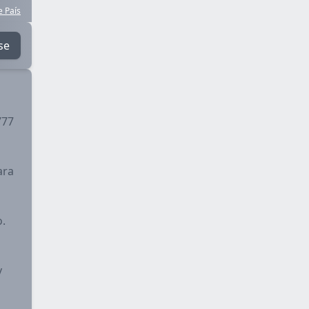
e País
se
777
ara
.
y