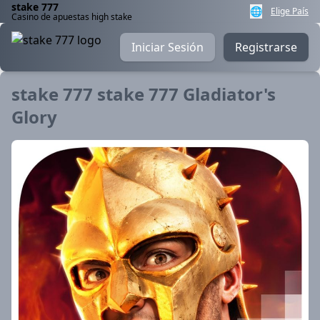
stake 777
🌐
Elige País
Casino de apuestas high stake
Iniciar Sesión
Registrarse
stake 777 stake 777 Gladiator's
Glory