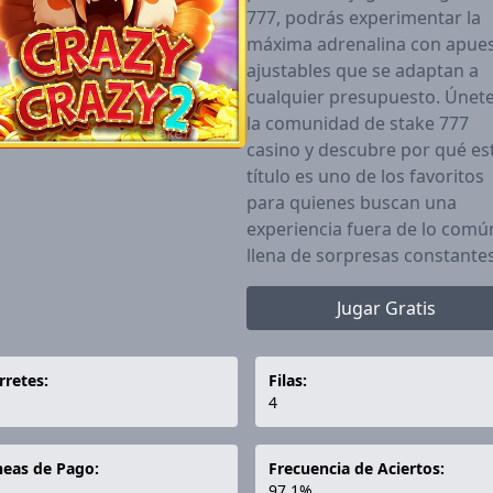
777, podrás experimentar la
máxima adrenalina con apue
ajustables que se adaptan a
cualquier presupuesto. Únete
la comunidad de stake 777
casino y descubre por qué es
título es uno de los favoritos
para quienes buscan una
experiencia fuera de lo comú
llena de sorpresas constantes
Jugar Gratis
rretes:
Filas:
4
neas de Pago:
Frecuencia de Aciertos:
97.1%