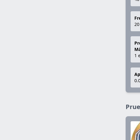
Fr
20
Pr
Má
1 
Ap
0.
Prue