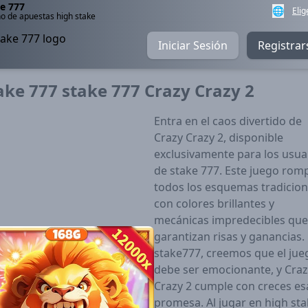
e 777
🌐
Elig
o de apuestas high stake
Iniciar Sesión
Registrar
ake 777 stake 777 Crazy Crazy 2
Entra en el caos divertido de
Crazy Crazy 2, disponible
exclusivamente para los usua
de stake 777. Este juego rom
todos los esquemas tradicion
con colores brillantes y
mecánicas impredecibles que
garantizan risas y ganancias.
stake777, creemos que el jue
debe ser emocionante, y Craz
Crazy 2 cumple con creces es
promesa. Al jugar en high st